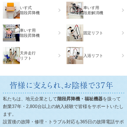
いす式
車いす用
階段昇降機
段差解消機
車いす用
固定リフト
階段昇降機
天井走行
入浴リフト
リフト
私たちは、地元企業として
階段昇降機・福祉機器
を扱って
創業37年・2,800台以上の納入経験で皆様をサポートいたし
ます。
設置後の故障・修理・トラブル対応も365日の故障電話サポ