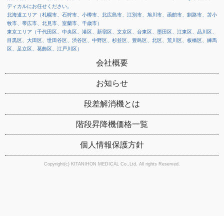
ディカルにお任せください。
北海道エリア（札幌市、石狩市、小樽市、北広島市、江別市、旭川市、函館市、釧路市、苫小
牧市、帯広市、北見市、室蘭市、千歳市）
東京エリア（千代田区、中央区、港区、新宿区、文京区、台東区、墨田区、江東区、品川区、
目黒区、大田区、世田谷区、渋谷区、中野区、杉並区、豊島区、北区、荒川区、板橋区、練馬
区、足立区、葛飾区、江戸川区）
会社概要
お知らせ
段差解消機とは
階段昇降機価格一覧
個人情報保護方針
Copyright(c) KITANIHON MEDICAL Co.,Ltd. All rights Reserved.