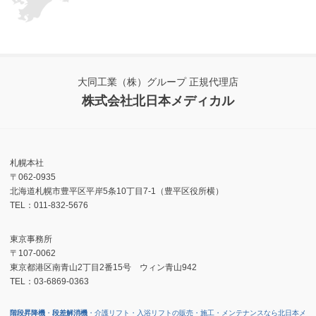
大同工業（株）グループ 正規代理店
株式会社北日本メディカル
札幌本社
〒062-0935
北海道札幌市豊平区平岸5条10丁目7-1（豊平区役所横）
TEL：011-832-5676
東京事務所
〒107-0062
東京都港区南青山2丁目2番15号 ウィン青山942
TEL：03-6869-0363
階段昇降機
・
段差解消機
・介護リフト・入浴リフトの販売・施工・メンテナンスなら北日本メ