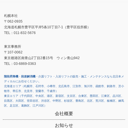
札幌本社
〒062-0935
北海道札幌市豊平区平岸5条10丁目7-1（豊平区役所横）
TEL：011-832-5676
東京事務所
〒107-0062
東京都港区南青山2丁目2番15号 ウィン青山942
TEL：03-6869-0363
階段昇降機
・
段差解消機
・介護リフト・入浴リフトの販売・施工・メンテナンスなら北日本メ
ディカルにお任せください。
北海道エリア（札幌市、石狩市、小樽市、北広島市、江別市、旭川市、函館市、釧路市、苫小
牧市、帯広市、北見市、室蘭市、千歳市）
東京エリア（千代田区、中央区、港区、新宿区、文京区、台東区、墨田区、江東区、品川区、
目黒区、大田区、世田谷区、渋谷区、中野区、杉並区、豊島区、北区、荒川区、板橋区、練馬
区、足立区、葛飾区、江戸川区）
会社概要
お知らせ