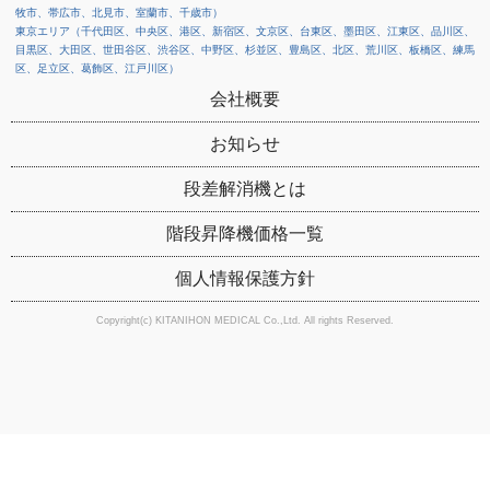
牧市、帯広市、北見市、室蘭市、千歳市）
東京エリア（千代田区、中央区、港区、新宿区、文京区、台東区、墨田区、江東区、品川区、
目黒区、大田区、世田谷区、渋谷区、中野区、杉並区、豊島区、北区、荒川区、板橋区、練馬
区、足立区、葛飾区、江戸川区）
会社概要
お知らせ
段差解消機とは
階段昇降機価格一覧
個人情報保護方針
Copyright(c) KITANIHON MEDICAL Co.,Ltd. All rights Reserved.