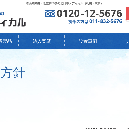
階段昇降機・段差解消機の北日本メディカル（札幌・東京）
0120
-
12-5676
011
-
832-5676
携帯の方は
扱製品
納入実績
設置事例
護方針