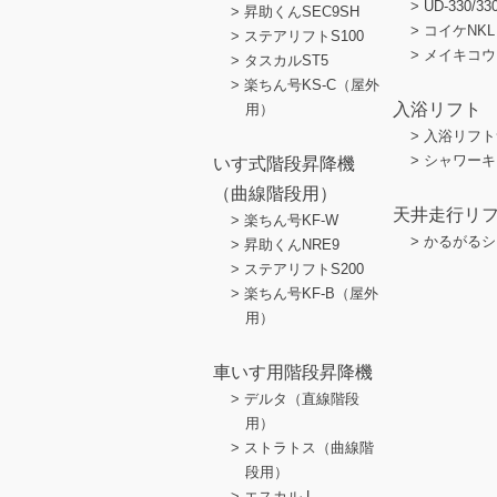
UD-330/33
昇助くんSEC9SH
コイケNKL
ステアリフトS100
メイキコウ
タスカルST5
楽ちん号KS-C（屋外
入浴リフト
用）
入浴リフト
シャワーキ
いす式階段昇降機
（曲線階段用）
天井走行リ
楽ちん号KF-W
かるがるシ
昇助くんNRE9
ステアリフトS200
楽ちん号KF-B（屋外
用）
車いす用階段昇降機
デルタ（直線階段
用）
ストラトス（曲線階
段用）
エスカル-L