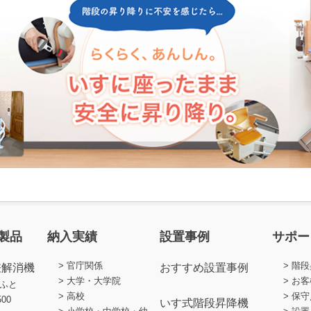
製品
納入実績
設置事例
サポー
官庁関係
階段
差解消機
おすすめ設置事例
大学・大学院
お客
ふと
高校
保守
500
いす式階段昇降機