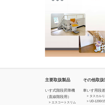
主要取扱製品
その他取扱
いす式階段昇降機
車いす用段
タスカルり
（直線階段用）
UD-1200/1
エスコートスリム