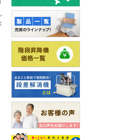
訂
ル
次