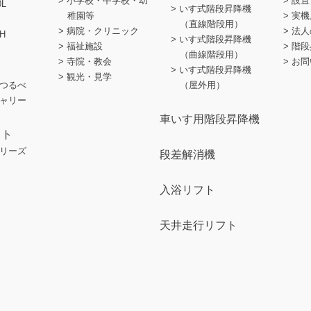
小学校・中学校・幼
設置
0L
いす式階段昇降機
稚園等
実機
（直線階段用）
病院・クリニック
法人
H
いす式階段昇降機
福祉施設
階段
（曲線階段用）
寺院・教会
お問
いす式階段昇降機
観光・見学
つるべ
（屋外用）
ャリー
車いす用階段昇降機
フト
リーズ
段差解消機
入浴リフト
天井走行リフト