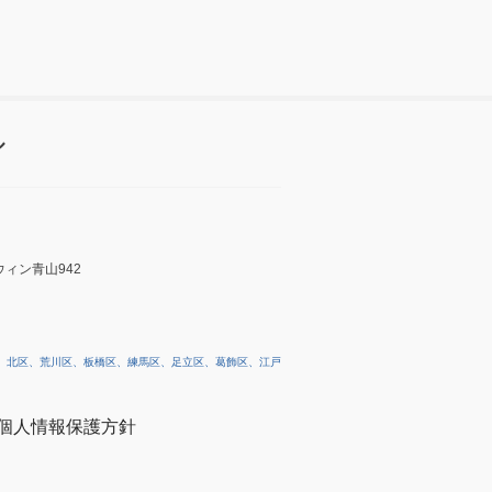
ル
ィン青山942
、北区、荒川区、板橋区、練馬区、足立区、葛飾区、江戸
個人情報保護方針