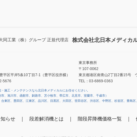
株式会社北日本メディカ
大同工業（株）グループ 正規代理店
東京事務所
〒107-0062
豊平区平岸5条10丁目7-1（豊平区役所横）
東京都港区南青山2丁目2番15号 ウ
2-5676
TEL：03-6869-0363
売・施工・メンテナンスなら北日本メディカルにお任せください。
別市、旭川市、函館市、釧路市、苫小牧市、帯広市、北見市、室蘭市、千歳市）
、台東区、墨田区、江東区、品川区、目黒区、大田区、世田谷区、渋谷区、中野区、杉並区、豊島区
お知らせ
段差解消機とは
階段昇降機価格一覧