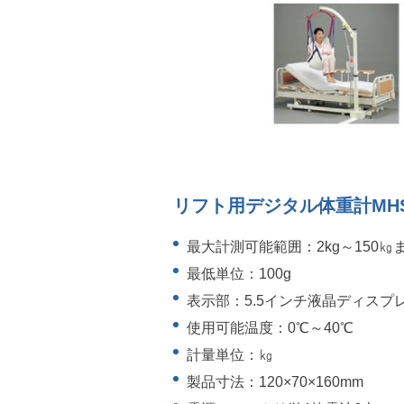
リフト用デジタル体重計MHS
最大計測可能範囲：2kg～150㎏
最低単位：100g
表示部：5.5インチ液晶ディスプ
使用可能温度：0℃～40℃
計量単位：㎏
製品寸法：120×70×160mm