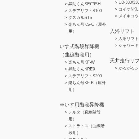
UD-330/33
昇助くんSEC9SH
コイケNKL
ステアリフトS100
メイキコウ
タスカルST5
楽ちん号KS-C（屋外
入浴リフト
用）
入浴リフト
シャワーキ
いす式階段昇降機
（曲線階段用）
天井走行リ
楽ちん号KF-W
かるがるシ
昇助くんNRE9
ステアリフトS200
楽ちん号KF-B（屋外
用）
車いす用階段昇降機
デルタ（直線階段
用）
ストラトス（曲線階
段用）