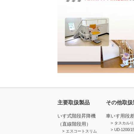
主要取扱製品
その他取扱
いす式階段昇降機
車いす用段
タスカルり
（直線階段用）
UD-1200/1
エスコートスリム