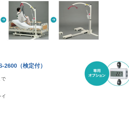
-2600（検定付）
まで
レイ