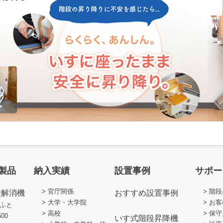
製品
納入実績
設置事例
サポー
官庁関係
階段
差解消機
おすすめ設置事例
大学・大学院
お客
ふと
高校
保守
500
いす式階段昇降機