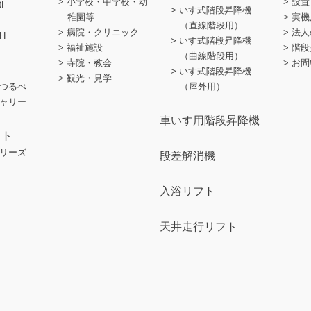
小学校・中学校・幼
設置
0L
いす式階段昇降機
稚園等
実機
（直線階段用）
病院・クリニック
法人
H
いす式階段昇降機
福祉施設
階段
（曲線階段用）
寺院・教会
お問
いす式階段昇降機
観光・見学
つるべ
（屋外用）
ャリー
車いす用階段昇降機
フト
リーズ
段差解消機
入浴リフト
天井走行リフト