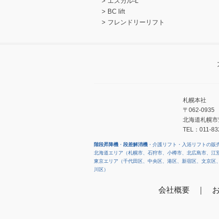
エスカル-L
BC lift
フレンドリーリフト
札幌本社
〒062-0935
北海道札幌市
TEL：011-83
階段昇降機
・
段差解消機
・介護リフト・入浴リフトの販
北海道エリア（札幌市、石狩市、小樽市、北広島市、江
東京エリア（千代田区、中央区、港区、新宿区、文京区
川区）
会社概要