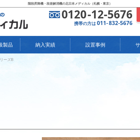
階段昇降機・段差解消機の北日本メディカル（札幌・東京）
0120
-
12-5676
011
-
832-5676
携帯の方は
扱製品
納入実績
設置事例
リーズB