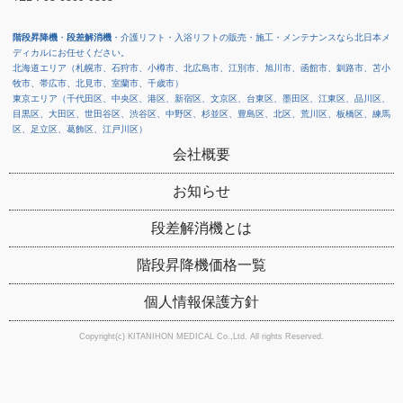
階段昇降機
・
段差解消機
・介護リフト・入浴リフトの販売・施工・メンテナンスなら北日本メ
ディカルにお任せください。
北海道エリア（札幌市、石狩市、小樽市、北広島市、江別市、旭川市、函館市、釧路市、苫小
牧市、帯広市、北見市、室蘭市、千歳市）
東京エリア（千代田区、中央区、港区、新宿区、文京区、台東区、墨田区、江東区、品川区、
目黒区、大田区、世田谷区、渋谷区、中野区、杉並区、豊島区、北区、荒川区、板橋区、練馬
区、足立区、葛飾区、江戸川区）
会社概要
お知らせ
段差解消機とは
階段昇降機価格一覧
個人情報保護方針
Copyright(c) KITANIHON MEDICAL Co.,Ltd. All rights Reserved.