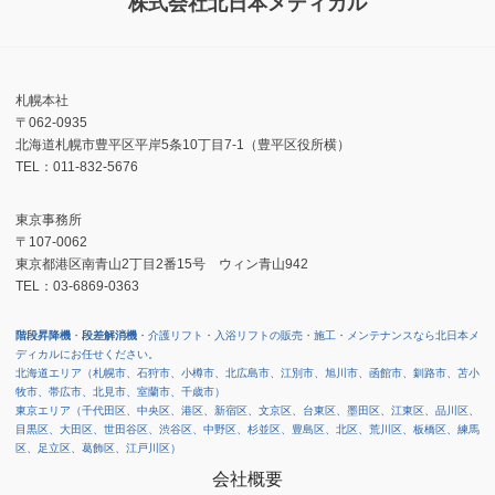
株式会社北日本メディカル
札幌本社
〒062-0935
北海道札幌市豊平区平岸5条10丁目7-1（豊平区役所横）
TEL：011-832-5676
東京事務所
〒107-0062
東京都港区南青山2丁目2番15号 ウィン青山942
TEL：03-6869-0363
階段昇降機
・
段差解消機
・介護リフト・入浴リフトの販売・施工・メンテナンスなら北日本メ
ディカルにお任せください。
北海道エリア（札幌市、石狩市、小樽市、北広島市、江別市、旭川市、函館市、釧路市、苫小
牧市、帯広市、北見市、室蘭市、千歳市）
東京エリア（千代田区、中央区、港区、新宿区、文京区、台東区、墨田区、江東区、品川区、
目黒区、大田区、世田谷区、渋谷区、中野区、杉並区、豊島区、北区、荒川区、板橋区、練馬
区、足立区、葛飾区、江戸川区）
会社概要