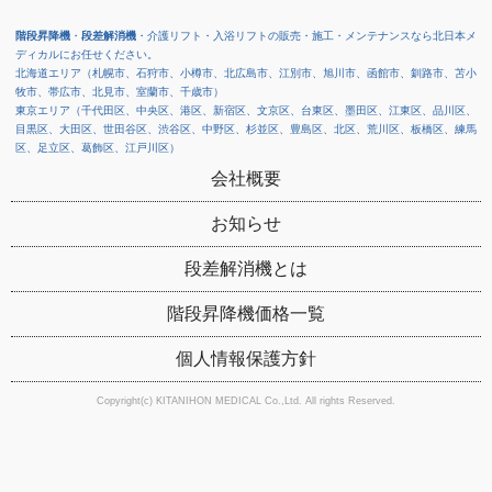
階段昇降機
・
段差解消機
・介護リフト・入浴リフトの販売・施工・メンテナンスなら北日本メ
ディカルにお任せください。
北海道エリア（札幌市、石狩市、小樽市、北広島市、江別市、旭川市、函館市、釧路市、苫小
牧市、帯広市、北見市、室蘭市、千歳市）
東京エリア（千代田区、中央区、港区、新宿区、文京区、台東区、墨田区、江東区、品川区、
目黒区、大田区、世田谷区、渋谷区、中野区、杉並区、豊島区、北区、荒川区、板橋区、練馬
区、足立区、葛飾区、江戸川区）
会社概要
お知らせ
段差解消機とは
階段昇降機価格一覧
個人情報保護方針
Copyright(c) KITANIHON MEDICAL Co.,Ltd. All rights Reserved.