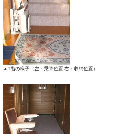
▲1階の様子（左：乗降位置 右：収納位置）