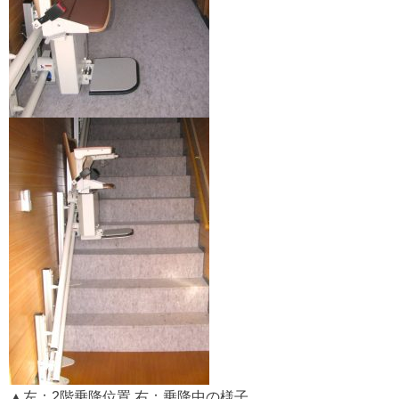
▲左：2階乗降位置 右：乗降中の様子