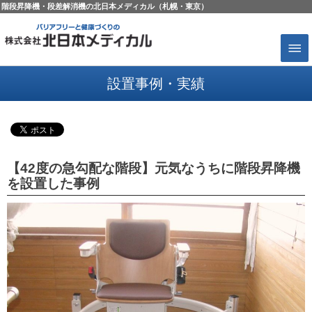
階段昇降機・段差解消機の北日本メディカル（札幌・東京）
設置事例・実績
【42度の急勾配な階段】元気なうちに階段昇降機
を設置した事例