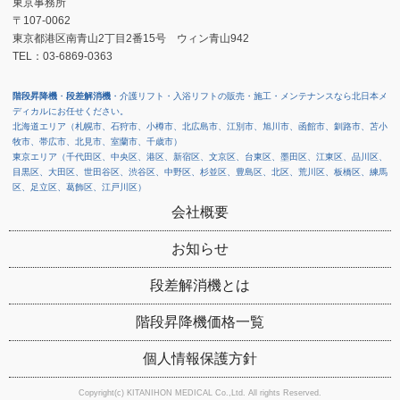
東京事務所
〒107-0062
東京都港区南青山2丁目2番15号 ウィン青山942
TEL：03-6869-0363
階段昇降機
・
段差解消機
・介護リフト・入浴リフトの販売・施工・メンテナンスなら北日本メ
ディカルにお任せください。
北海道エリア（札幌市、石狩市、小樽市、北広島市、江別市、旭川市、函館市、釧路市、苫小
牧市、帯広市、北見市、室蘭市、千歳市）
東京エリア（千代田区、中央区、港区、新宿区、文京区、台東区、墨田区、江東区、品川区、
目黒区、大田区、世田谷区、渋谷区、中野区、杉並区、豊島区、北区、荒川区、板橋区、練馬
区、足立区、葛飾区、江戸川区）
会社概要
お知らせ
段差解消機とは
階段昇降機価格一覧
個人情報保護方針
Copyright(c) KITANIHON MEDICAL Co.,Ltd. All rights Reserved.