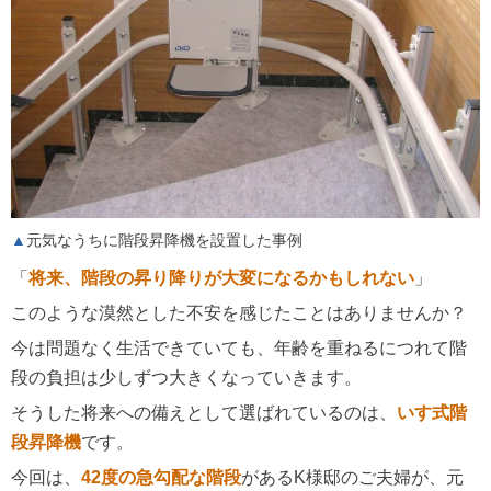
元気なうちに階段昇降機を設置した事例
「
将来、階段の昇り降りが大変になるかもしれない
」
このような漠然とした不安を感じたことはありませんか？
今は問題なく生活できていても、年齢を重ねるにつれて階
段の負担は少しずつ大きくなっていきます。
そうした将来への備えとして選ばれているのは、
いす式階
段昇降機
です。
今回は、
42度の急勾配な階段
があるK様邸のご夫婦が、元