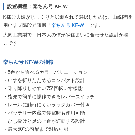
設置機種：楽ちん号 KF-W
K様ご夫婦がじっくりと試乗されて選択したのは、曲線階段
用いす式階段昇降機「
楽ちん号 KF-W
」です。
大同工業製で、日本人の体形や住まいに合わせた設計が魅
力です。
楽ちん号 KF-Wの特徴
・5色から選べるカラーバリエーション
・いすを折りたためるコンパクト設計
・乗り降りしやすい75°回転いす機能
・指先で簡単に操作できるレバースイッチ
・レールに触れにくいラックカバー付き
・バッテリー内蔵で停電時も使用可能
・ひじ掛けと足のせ台が連動する設計
・最大50°の勾配まで対応可能