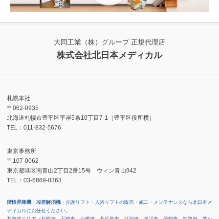
大同工業（株）グループ 正規代理店
株式会社北日本メディカル
札幌本社
〒062-0935
北海道札幌市豊平区平岸5条10丁目7-1（豊平区役所横）
TEL：011-832-5676
東京事務所
〒107-0062
東京都港区南青山2丁目2番15号 ウィン青山942
TEL：03-6869-0363
階段昇降機
・
段差解消機
・介護リフト・入浴リフトの販売・施工・メンテナンスなら北日本メ
ディカルにお任せください。
北海道エリア（札幌市、石狩市、小樽市、北広島市、江別市、旭川市、函館市、釧路市、苫小