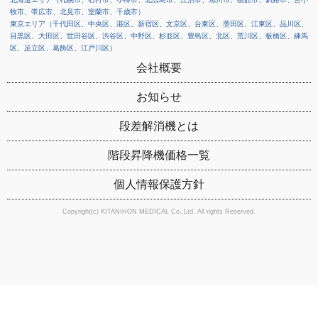
牧市、帯広市、北見市、室蘭市、千歳市）
東京エリア（千代田区、中央区、港区、新宿区、文京区、台東区、墨田区、江東区、品川区、
目黒区、大田区、世田谷区、渋谷区、中野区、杉並区、豊島区、北区、荒川区、板橋区、練馬
区、足立区、葛飾区、江戸川区）
会社概要
お知らせ
段差解消機とは
階段昇降機価格一覧
個人情報保護方針
Copyright(c) KITANIHON MEDICAL Co.,Ltd. All rights Reserved.