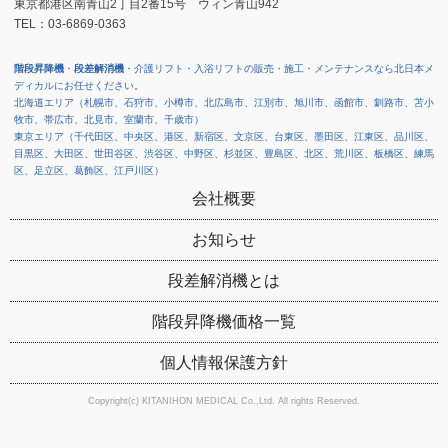
東京都港区南青山2丁目2番15号 ウィン青山942
TEL：03-6869-0363
階段昇降機
・
段差解消機
・介護リフト・入浴リフトの販売・施工・メンテナンスなら北日本メ
ディカルにお任せください。
北海道エリア（札幌市、石狩市、小樽市、北広島市、江別市、旭川市、函館市、釧路市、苫小
牧市、帯広市、北見市、室蘭市、千歳市）
東京エリア（千代田区、中央区、港区、新宿区、文京区、台東区、墨田区、江東区、品川区、
目黒区、大田区、世田谷区、渋谷区、中野区、杉並区、豊島区、北区、荒川区、板橋区、練馬
区、足立区、葛飾区、江戸川区）
会社概要
お知らせ
段差解消機とは
階段昇降機価格一覧
個人情報保護方針
Copyright(c) KITANIHON MEDICAL Co.,Ltd. All rights Reserved.