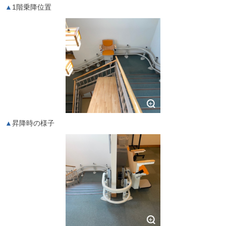
1階乗降位置
昇降時の様子