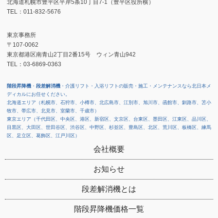
北海道札幌市豊平区平岸5条10丁目7-1（豊平区役所横）
TEL：011-832-5676
東京事務所
〒107-0062
東京都港区南青山2丁目2番15号 ウィン青山942
TEL：03-6869-0363
階段昇降機
・
段差解消機
・介護リフト・入浴リフトの販売・施工・メンテナンスなら北日本メ
ディカルにお任せください。
北海道エリア（札幌市、石狩市、小樽市、北広島市、江別市、旭川市、函館市、釧路市、苫小
牧市、帯広市、北見市、室蘭市、千歳市）
東京エリア（千代田区、中央区、港区、新宿区、文京区、台東区、墨田区、江東区、品川区、
目黒区、大田区、世田谷区、渋谷区、中野区、杉並区、豊島区、北区、荒川区、板橋区、練馬
区、足立区、葛飾区、江戸川区）
会社概要
お知らせ
段差解消機とは
階段昇降機価格一覧