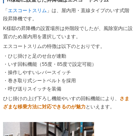
「
エスコートスリム
」は、屋内用・直線タイプのいす式階
段昇降機です。
K様邸の昇降機の設置場所は外階段でしたが、風除室内に設
置のため屋内用を選択しています。
エスコートスリムの特徴は以下のとおりです。
・ひじ掛けと足のせ台が連動
・いす回転機能（55度・85度で設定可能）
・操作しやすいレバースイッチ
・巻き取り式シートベルトを採用
・呼び送りスイッチを装備
ひじ掛けの上げ下ろし機能やいすの回転機能により、
さま
ざまな移乗方法に対応できるのが魅力
といえます。