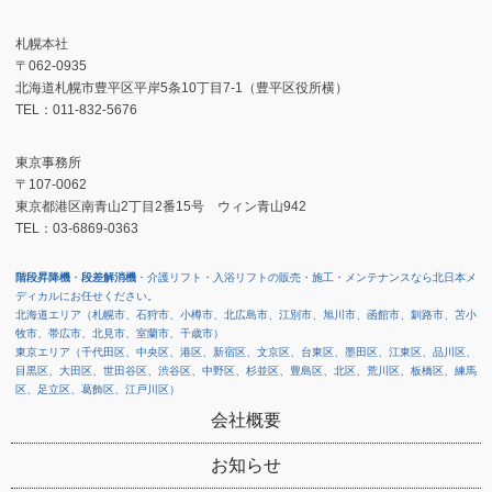
札幌本社
〒062-0935
北海道札幌市豊平区平岸5条10丁目7-1（豊平区役所横）
TEL：011-832-5676
東京事務所
〒107-0062
東京都港区南青山2丁目2番15号 ウィン青山942
TEL：03-6869-0363
階段昇降機
・
段差解消機
・介護リフト・入浴リフトの販売・施工・メンテナンスなら北日本メ
ディカルにお任せください。
北海道エリア（札幌市、石狩市、小樽市、北広島市、江別市、旭川市、函館市、釧路市、苫小
牧市、帯広市、北見市、室蘭市、千歳市）
東京エリア（千代田区、中央区、港区、新宿区、文京区、台東区、墨田区、江東区、品川区、
目黒区、大田区、世田谷区、渋谷区、中野区、杉並区、豊島区、北区、荒川区、板橋区、練馬
区、足立区、葛飾区、江戸川区）
会社概要
お知らせ