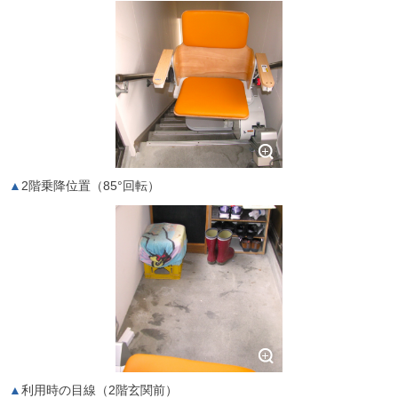
2階乗降位置（85°回転）
利用時の目線（2階玄関前）