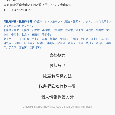
東京都港区南青山2丁目2番15号 ウィン青山942
TEL：03-6869-0363
階段昇降機
・
段差解消機
・介護リフト・入浴リフトの販売・施工・メンテナンスなら北日本メ
ディカルにお任せください。
北海道エリア（札幌市、石狩市、小樽市、北広島市、江別市、旭川市、函館市、釧路市、苫小
牧市、帯広市、北見市、室蘭市、千歳市）
東京エリア（千代田区、中央区、港区、新宿区、文京区、台東区、墨田区、江東区、品川区、
目黒区、大田区、世田谷区、渋谷区、中野区、杉並区、豊島区、北区、荒川区、板橋区、練馬
区、足立区、葛飾区、江戸川区）
会社概要
お知らせ
段差解消機とは
階段昇降機価格一覧
個人情報保護方針
Copyright(c) KITANIHON MEDICAL Co.,Ltd. All rights Reserved.