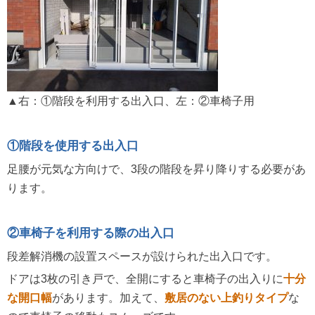
▲右：①階段を利用する出入口、左：②車椅子用
①階段を使用する出入口
足腰が元気な方向けで、3段の階段を昇り降りする必要があ
ります。
②車椅子を利用する際の出入口
段差解消機の設置スペースが設けられた出入口です。
ドアは3枚の引き戸で、全開にすると車椅子の出入りに
十分
な開口幅
があります。加えて、
敷居のない上釣りタイプ
な